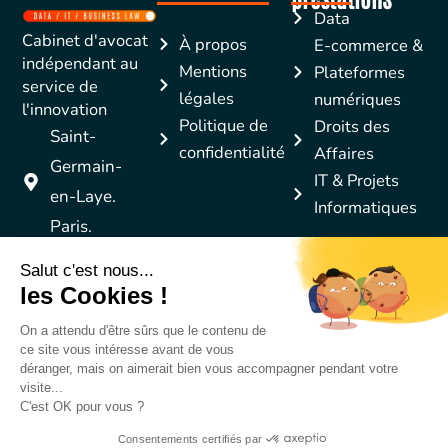
Data
Cabinet d'avocat
À propos
E-commerce &
indépendant au
Mentions
Plateformes
service de
légales
numériques
l'innovation
Politique de
Droits des
Saint-
confidentialité
Affaires
Germain-
IT & Projets
en-Laye.
Informatiques
Paris.
Copyright © 2026 Stary
Créé avec ❤️ par Luc Marchal
Legal Solutions - Tous droits
réservés